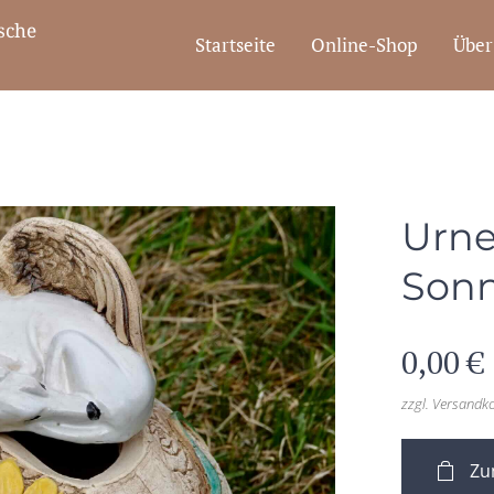
che
Startseite
Online-Shop
Über
Urne
Son
0,00
€
zzgl. Versandk
Zu