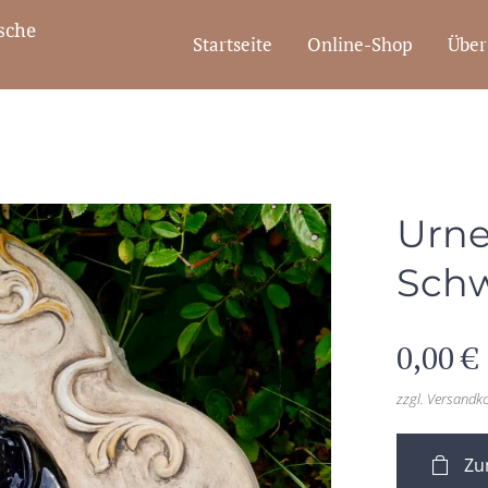
che
Startseite
Online-Shop
Über
Urne
Sch
0,00
€
zzgl. Versandk
Zu