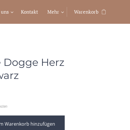
 uns
Kontakt
Mehr
Warenkorb
 Dogge Herz
warz
osten
m Warenkorb hinzufügen