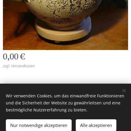
0,00
€
zzgl. Versandkosten
burgkeramik.at
© 2026 Alle Rechte vorbehalten
Wir verwenden Cookies, um das einwandfreie Funktionieren
Unterstützt von
Webnode
Cookies
und die Sicherheit der Website zu gewährleitsen und eine
bestmögliche Nutzererfahrung zu bieten.
Zum Warenkorb hinzufügen
Nur notwendige akzeptieren
Alle akzeptieren