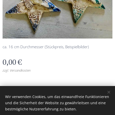
ca. 16 cm Durchmesser (Stückpreis, Beispielbilder)
0,00
€
zzgl. Versandkosten
burgkeramik.at
© 2026 Alle Rechte vorbehalten
Wir verwenden Cookies, um das einwandfreie Funktionieren
Unterstützt von
Webnode
Cookies
und die Sicherheit der Website zu gewährleitsen und eine
bestmögliche Nutzererfahrung zu bieten.