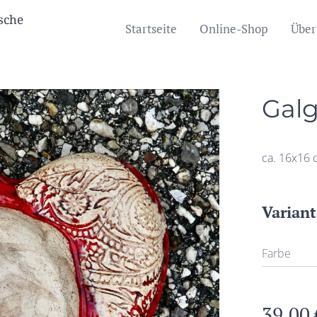
che
Startseite
Online-Shop
Über
Galg
ca. 16x16
Varian
Farbe
39,00