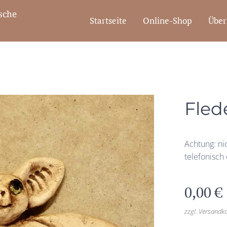
che
Startseite
Online-Shop
Über
Fled
Achtung: ni
telefonisch
0,00
€
zzgl. Versandk