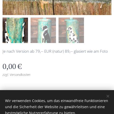
Je nach Version ab 79,-- EUR (natur) 89,-- glasiert wie am Foto
0,00
€
zzgl. Versandkosten
burgkeramik.at
© 2026 Alle Rechte vorbehalten
Wir verwenden Cookies, um das einwandfreie Funktionieren
Unterstützt von
Webnode
Cookies
und die Sicherheit der Website zu gewährleitsen und eine
bestmögliche Nutzererfahrung zu bieten.